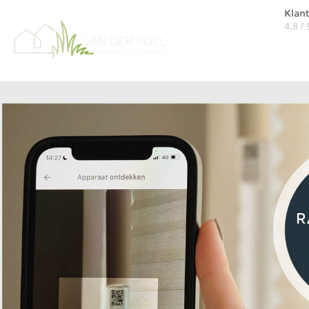
Klan
4.8 /