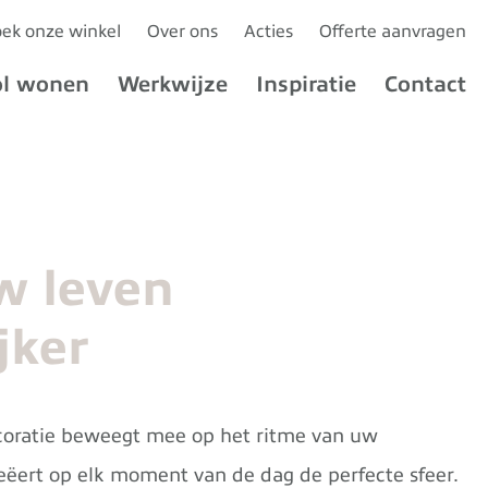
ek onze winkel
Over ons
Acties
Offerte aanvragen
ol wonen
Werkwijze
Inspiratie
Contact
w leven
jker
oratie beweegt mee op het ritme van uw
reëert op elk moment van de dag de perfecte sfeer.