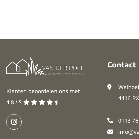
Contact
Weihoe
Klanten beoordelen ons met
4416 PX
4.8 / 5
0113-76
info@v