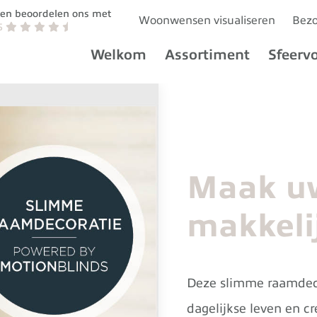
ten beoordelen ons met
Woonwensen visualiseren
Bezo
 5
Welkom
Assortiment
Sfeerv
Maak u
makkeli
Deze slimme raamdec
dagelijkse leven en c