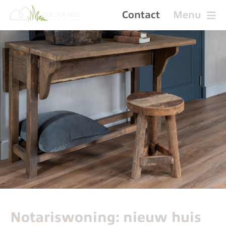
Contact
Menu
Notariswoning: nieuw huis